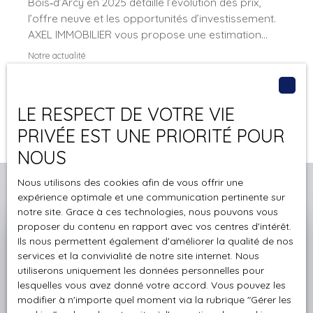
Bois‑d’Arcy en 2025 détaille l’évolution des prix,
l’offre neuve et les opportunités d’investissement.
AXEL IMMOBILIER vous propose une estimation
gratuite et un accompagnement sur mesure.
Notre actualité
Découvrez comment valoriser votre résidence ou
Conseils pour vendre
concrétiser votre projet dès aujourd’hui.
Astuces pour acheter
Publié le 16/06/2025
LE RESPECT DE VOTRE VIE
PRIVÉE EST UNE PRIORITÉ POUR
NOUS
Nous utilisons des cookies afin de vous offrir une
expérience optimale et une communication pertinente sur
notre site. Grace à ces technologies, nous pouvons vous
proposer du contenu en rapport avec vos centres d'intérêt.
Estimez gratuitement votre
Ils nous permettent également d'améliorer la qualité de nos
services et la convivialité de notre site internet. Nous
bien avec
AXEL IMMOBILIER
utiliserons uniquement les données personnelles pour
lesquelles vous avez donné votre accord. Vous pouvez les
Obtenez une évaluation gratuite et précise de votre
modifier à n'importe quel moment via la rubrique ″Gérer les