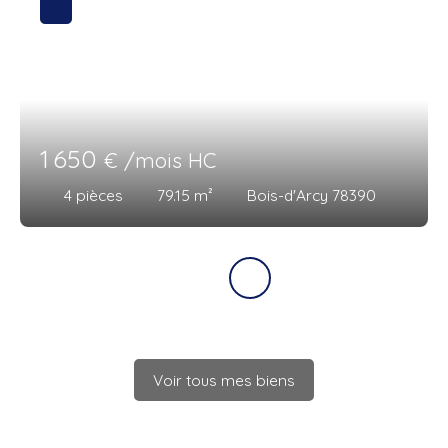
1 650
€ /mois HC
4
pièces
79.15
m²
Bois-d'Arcy 78390
Voir tous mes biens