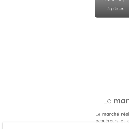
Le
mar
Le
marché rési
acquéreurs et le
âgées de
30 à