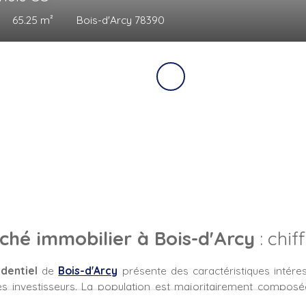
4
pièces
75
m²
Bois-d'Arcy 78390
ché immobilier à Bois-d'Arcy
: chif
dentiel
de
Bois-d'Arcy
présente des caractéristiques intére
s investisseurs.
La population est majoritairement compos
 44 ans (22,2 %)
, reflétant une dynamique familiale.
La c