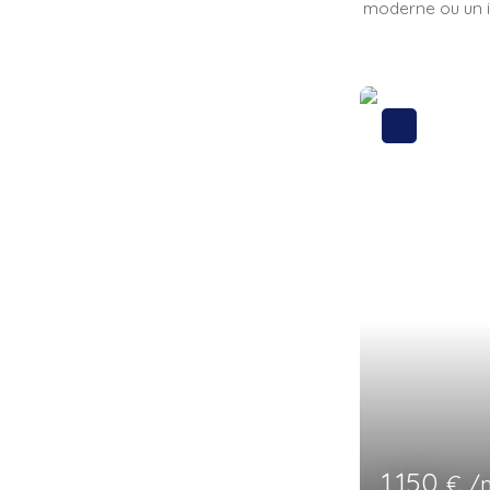
moderne ou un in
8390