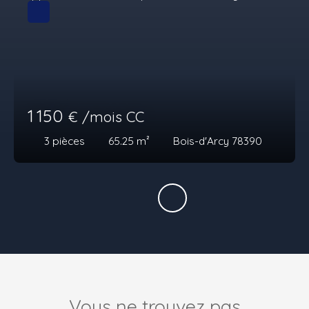
1 150
€ /mois CC
3
pièces
65.25
m²
Bois-d'Arcy 78390
Vous ne trouvez pas