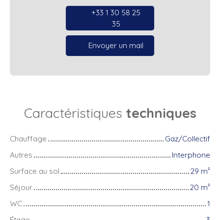
+33 1 30 58 25
35
Envoyer un mail
Caractéristiques
techniques
Chauffage
Gaz/Collectif
Autres
Interphone
Surface au sol
29
m²
Séjour
20
m²
WC
1
Étage
3