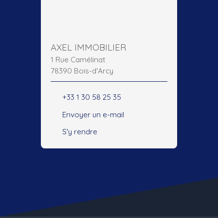
AXEL IMMOBILIER
1 Rue Camélinat
78390 Bois-d'Arcy
+33 1 30 58 25 35
Envoyer un e-mail
S'y rendre