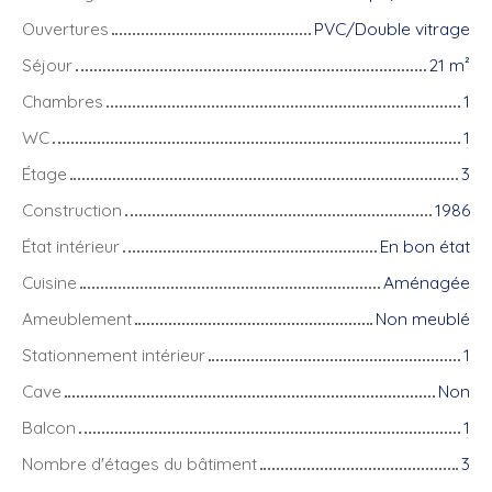
Ouvertures
PVC/Double vitrage
Séjour
21
m²
Chambres
1
WC
1
Étage
3
Construction
1986
État intérieur
En bon état
Cuisine
Aménagée
Ameublement
Non meublé
Stationnement intérieur
1
Cave
Non
Balcon
1
Nombre d'étages du bâtiment
3