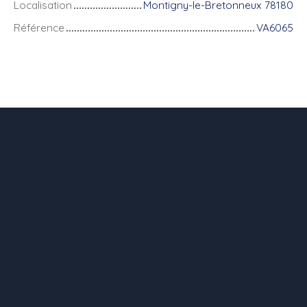
Localisation
Montigny-le-Bretonneux 78180
Référence
VA6065
+
−