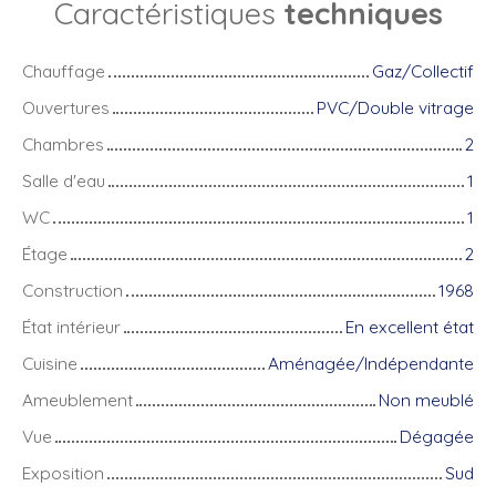
Caractéristiques
techniques
Chauffage
Gaz/Collectif
Ouvertures
PVC/Double vitrage
Chambres
2
Salle d'eau
1
WC
1
Étage
2
Construction
1968
État intérieur
En excellent état
Cuisine
Aménagée/Indépendante
Ameublement
Non meublé
Vue
Dégagée
Exposition
Sud