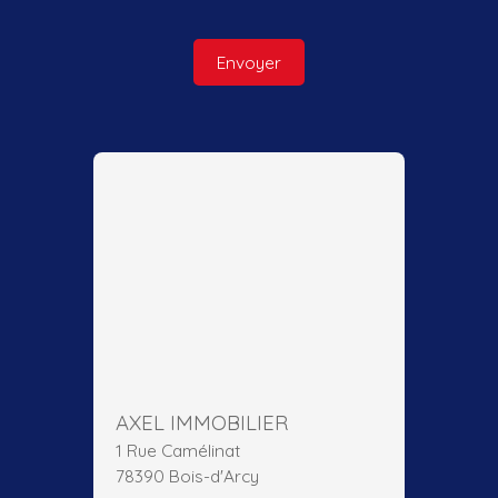
Envoyer
AXEL IMMOBILIER
1 Rue Camélinat
78390 Bois-d'Arcy