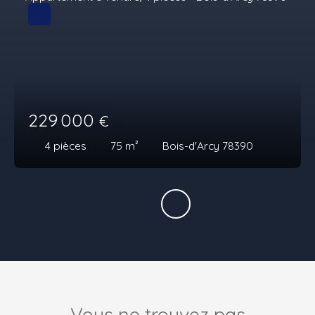
229 000
€
4
pièces
75
m²
Bois-d'Arcy 78390
Vous ne trouvez pas