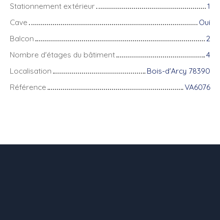
Stationnement extérieur
1
Cave
Oui
Balcon
2
Nombre d'étages du bâtiment
4
Localisation
Bois-d'Arcy 78390
Référence
VA6076