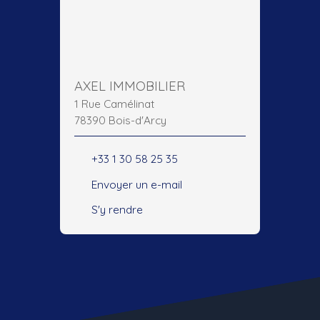
AXEL IMMOBILIER
1 Rue Camélinat
78390 Bois-d'Arcy
+33 1 30 58 25 35
Envoyer un e-mail
S'y rendre