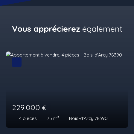
Vous apprécierez
également
229 000
€
4
pièces
75
m²
Bois-d'Arcy 78390