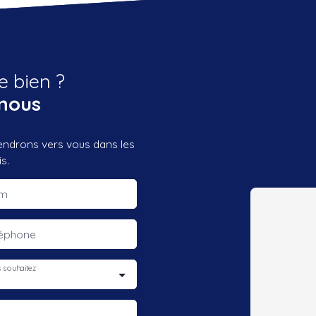
e bien ?
nous
iendrons vers vous dans les
s.
m
léphone
 souhaitez