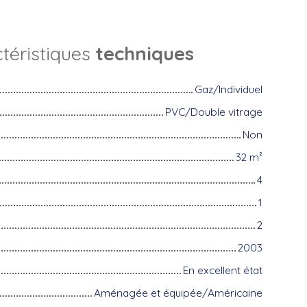
téristiques
techniques
Gaz/Individuel
PVC/Double vitrage
Non
32
m²
4
1
2
2003
En excellent état
Aménagée et équipée/Américaine