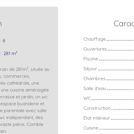
n
Carac
Chauffage
:
6
Ouvertures
:
281
m²
Piscine
Séjour
ain de 281m², située au
s, commerces,
Chambres
ée cathédrale, une
Salle d'eau
), une cuisine aménagée
errasse et jardin, un wc
WC
 espace buanderie et
Construction
te parentale avec salle
n wc indépendant, des
État intérieur
t vaste pièce. Comble
Cuisine
ain.