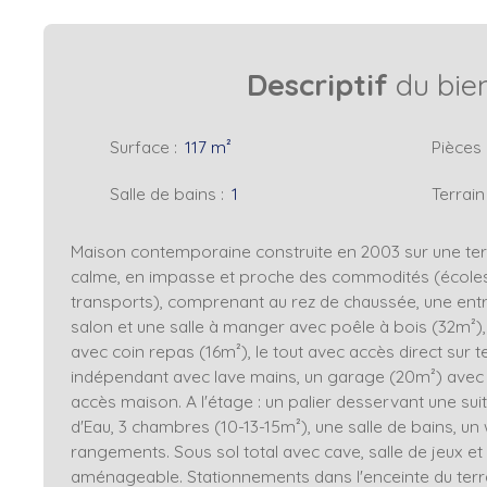
Descriptif
du bie
Surface
:
117
m²
Pièces
Salle de bains
:
1
Terrain
Maison contemporaine construite en 2003 sur une terr
calme, en impasse et proche des commodités (école
transports), comprenant au rez de chaussée, une entr
salon et une salle à manger avec poêle à bois (32m²
avec coin repas (16m²), le tout avec accès direct sur t
indépendant avec lave mains, un garage (20m²) avec
accès maison. A l'étage : un palier desservant une sui
d'Eau, 3 chambres (10-13-15m²), une salle de bains, u
rangements. Sous sol total avec cave, salle de jeux e
aménageable. Stationnements dans l'enceinte du terr