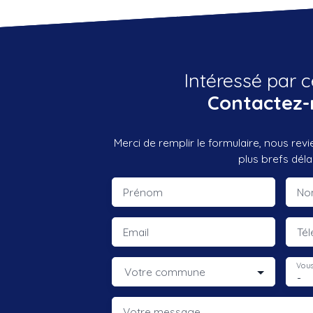
Intéressé par c
Contactez-
Merci de remplir le formulaire, nous rev
plus brefs délai
Prénom
No
Email
Té
Vous
Votre commune
-
Votre message