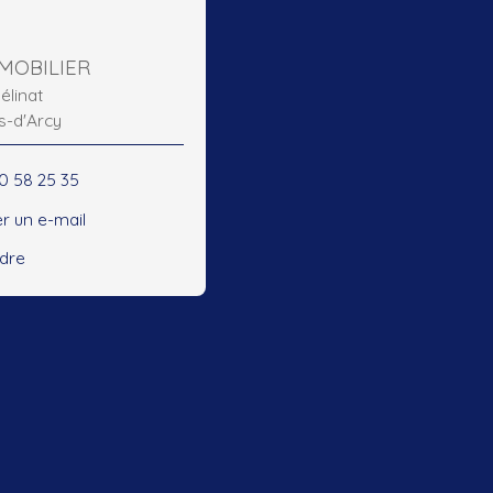
MOBILIER
élinat
s-d'Arcy
30 58 25 35
r un e-mail
ndre