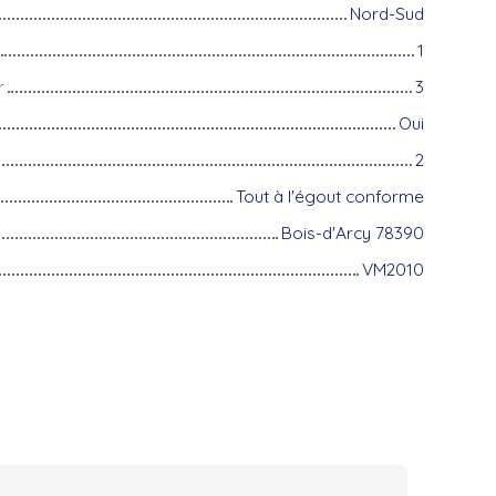
Nord-Sud
1
r
3
Oui
2
Tout à l'égout conforme
Bois-d'Arcy 78390
VM2010