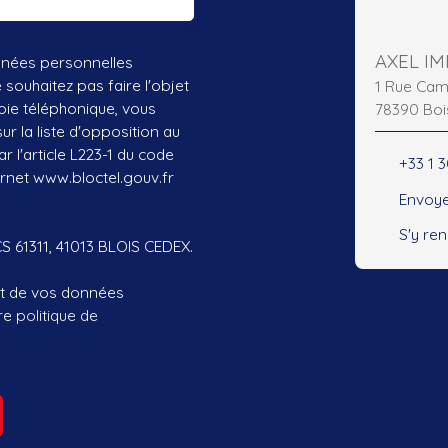
AXEL IM
nnées personnelles
ouhaitez pas faire l'objet
1 Rue Cam
ie téléphonique, vous
78390 Boi
r la liste d'opposition au
 l'article L223-1 du code
+33 1 
ernet www.bloctel.gouv.fr
Envoye
S'y re
CS 61311, 41013 BLOIS CEDEX.
ent de vos données
tre
politique de