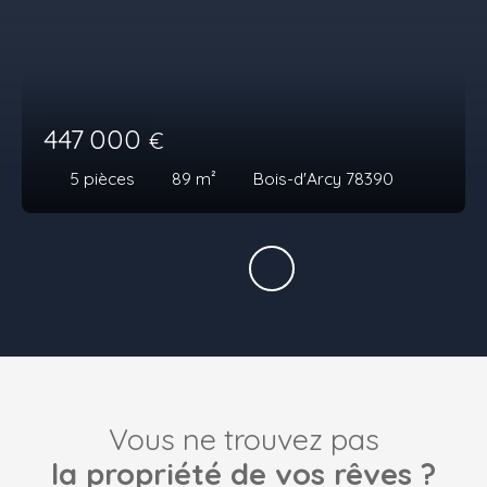
447 000
€
5
pièces
89
m²
Bois-d'Arcy 78390
Vous ne trouvez pas
la propriété de vos rêves ?