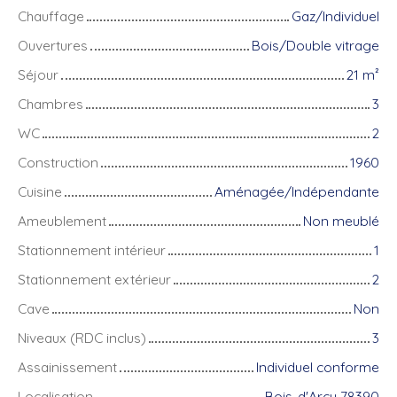
Chauffage
Gaz/Individuel
Ouvertures
Bois/Double vitrage
Séjour
21
m²
Chambres
3
WC
2
Construction
1960
Cuisine
Aménagée/Indépendante
Ameublement
Non meublé
Stationnement intérieur
1
Stationnement extérieur
2
Cave
Non
Niveaux (RDC inclus)
3
Assainissement
Individuel conforme
Localisation
Bois-d'Arcy 78390