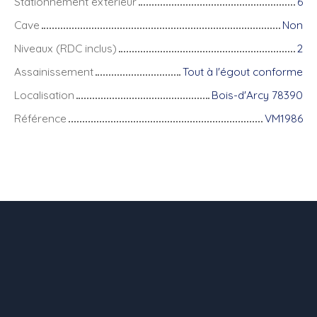
Stationnement extérieur
6
Cave
Non
Niveaux (RDC inclus)
2
Assainissement
Tout à l'égout conforme
Localisation
Bois-d'Arcy 78390
Référence
VM1986