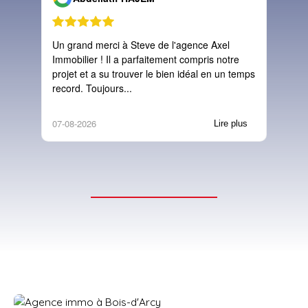
Un grand merci à Steve de l'agence Axel
Accomp
Immobilier ! Il a parfaitement compris notre
notre 
projet et a su trouver le bien idéal en un temps
la sig
record. Toujours...
étape 
07-08-2026
05-08-
Lire plus