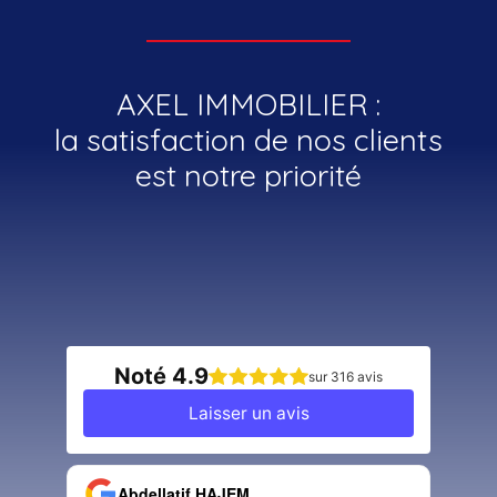
AXEL IMMOBILIER :
la satisfaction de nos clients
est notre priorité
Noté 4.9
sur 316 avis
Laisser un avis
Abdellatif HAJEM
J