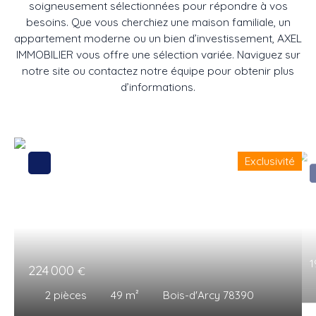
soigneusement sélectionnées pour répondre à vos
besoins. Que vous cherchiez une maison familiale, un
appartement moderne ou un bien d’investissement, AXEL
IMMOBILIER vous offre une sélection variée. Naviguez sur
notre site ou contactez notre équipe pour obtenir plus
d’informations.
Exclusivité
1
224 000
€
2
pièces
49
m²
Bois-d'Arcy 78390